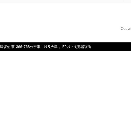
Copyr
建议使用1366*768分辨率，以及火狐，IE9以上浏览器观看