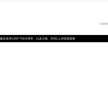
Copyr
建议使用1366*768分辨率，以及火狐，IE9以上浏览器观看