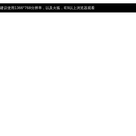
建议使用1366*768分辨率，以及火狐，IE9以上浏览器观看