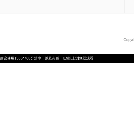
Copyr
建议使用1366*768分辨率，以及火狐，IE9以上浏览器观看