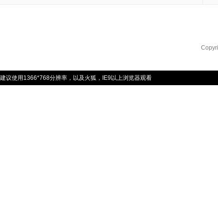
Copyr
建议使用1366*768分辨率，以及火狐，IE9以上浏览器观看