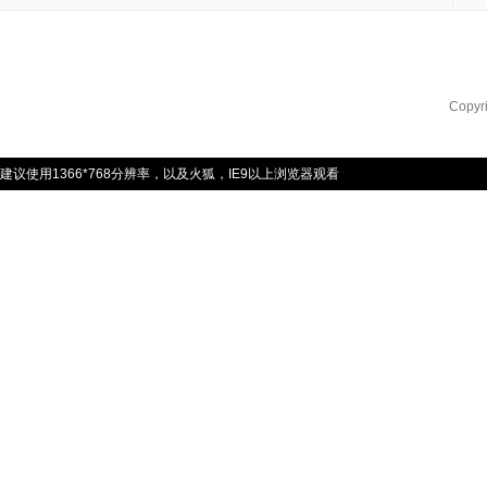
Copyr
建议使用1366*768分辨率，以及火狐，IE9以上浏览器观看