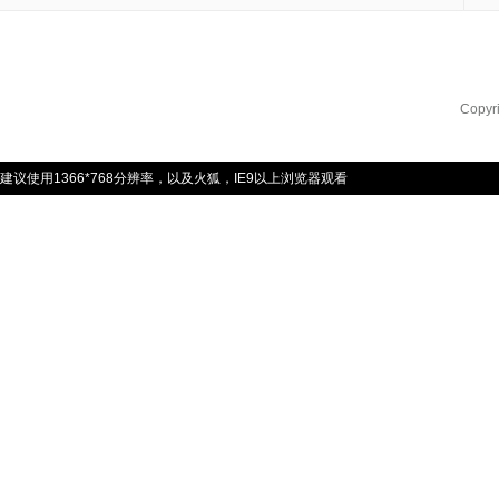
Copyr
建议使用1366*768分辨率，以及火狐，IE9以上浏览器观看