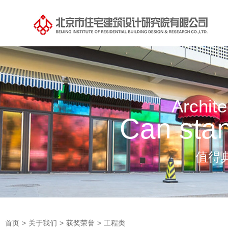
Archite
Can stan
值得
首页
>
关于我们
>
获奖荣誉
>
工程类