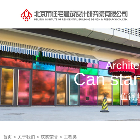
Archite
Can stan
值得
首页
>
关于我们
>
获奖荣誉
>
工程类