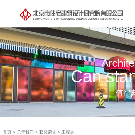
Archite
Can stan
值得
首页
>
关于我们
>
获奖荣誉
>
工程类